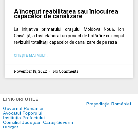
A început reabilitarea sau înlocuirea
capacelor de canalizare
La inițiativa primarului orașului Moldova Nouă, Ion
Chisăliță, a fost elaborat un proiect de hotărâre cu scopul
revizuirii totalităţii capacelor de canalizare de pe raza
CITEŞTE MAI MULT...
November 18, 2022
No Comments
LINK-URI UTILE
Preşedinţia României
Guvernul României
Avocatul Poporului
Instituţia Prefectului
Consiliul Judeţean Caraş-Severin
Fii pregătit