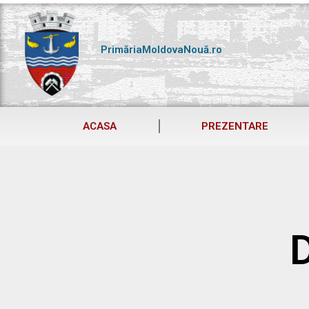
Skip
to
content
PrimăriaMoldovaNouă.ro
ACASA
PREZENTARE
D