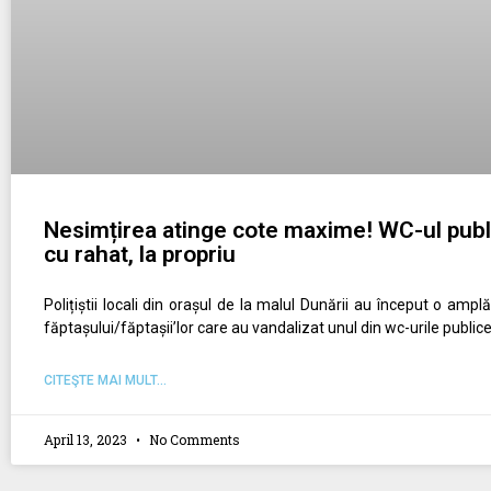
Nesimțirea atinge cote maxime! WC-ul publi
cu rahat, la propriu
Polițiștii locali din orașul de la malul Dunării au început o ampl
făptașului/făptașii’lor care au vandalizat unul din wc-urile publice
CITEŞTE MAI MULT...
April 13, 2023
No Comments