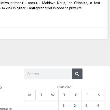
iativa primarului orașului Moldova Nouă, Ion Chisăliță, a fost
 să vină în ajutorul antreprenorilor în ceea ce privește
Search
Search
June 2023
26
M
T
W
T
F
S
S
1
2
3
4
noua.ro