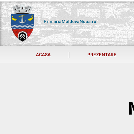
Skip
to
content
PrimăriaMoldovaNouă.ro
ACASA
PREZENTARE