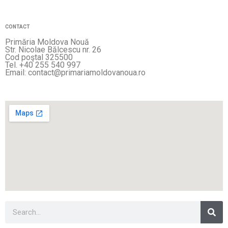
CONTACT
Primăria Moldova Nouă
Str. Nicolae Bălcescu nr. 26
Cod poştal 325500
Tel. +40 255 540 997
Email: contact@primariamoldovanoua.ro
Sea
Search