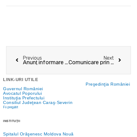
Prev
Next
Previous
Next
Anunţ informare publică măsuratori Finanţarea IX
Comunicare prin publicitate – 01.08.2023
LINK-URI UTILE
Preşedinţia României
Guvernul României
Avocatul Poporului
Instituţia Prefectului
Consiliul Judeţean Caraş-Severin
Fii pregătit
INSTITUŢII
Spitalul Orăşenesc Moldova Nouă