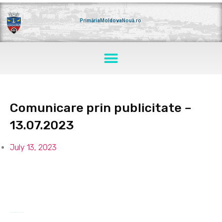
Skip
to
content
PrimăriaMoldovaNouă.ro
Menu
Comunicare prin publicitate –
13.07.2023
July 13, 2023
Anunt-Colectiv-13.07.2023
Download