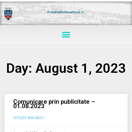
Skip
to
content
PrimăriaMoldovaNouă.ro
Menu
Day: August 1, 2023
Comunicare prin publicitate –
01.08.2023
CITEŞTE MAI MULT...