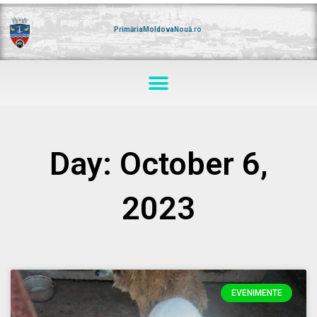
Skip
to
content
PrimăriaMoldovaNouă.ro
Menu
Day: October 6,
2023
EVENIMENTE