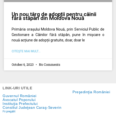
Un nou târg de adopții pentru câinii
fără stăpân din Moldova Nouă
Primăria orașului Moldova Nouă, prin Serviciul Public de
Gestionare a Câinilor fără stăpân, pune în mișcare o
nouă acțiune de adopții gratuite, doar, doar le
CITEŞTE MAI MULT...
October 6, 2023
No Comments
LINK-URI UTILE
Preşedinţia României
Guvernul României
Avocatul Poporului
Instituţia Prefectului
Consiliul Judeţean Caraş-Severin
Fii pregătit