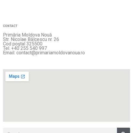
CONTACT
Primăria Moldova Nouă
Str. Nicolae Bălcescu nr. 26
Cod poştal 325500
Tel. +40 255 540 997
Email: contact@primariamoldovanoua.ro
Sea
Search