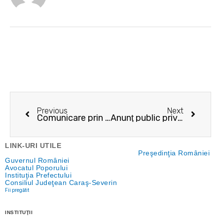
Prev
Next
Previous
Next
Comunicare prin publicitate – 01.11.2023
Anunţ public privind depunerea solicitării de emitere a acordului de mediu
LINK-URI UTILE
Preşedinţia României
Guvernul României
Avocatul Poporului
Instituţia Prefectului
Consiliul Judeţean Caraş-Severin
Fii pregătit
INSTITUŢII