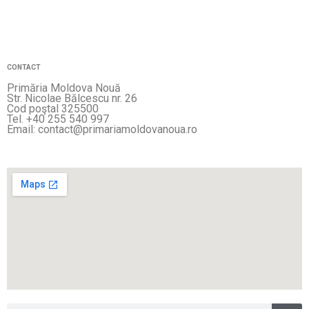
CONTACT
Primăria Moldova Nouă
Str. Nicolae Bălcescu nr. 26
Cod poştal 325500
Tel. +40 255 540 997
Email: contact@primariamoldovanoua.ro
Sea
Search