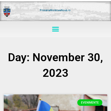
Skip
to
content
PrimăriaMoldovaNouă.ro
Menu
Day: November 30,
2023
EVENIMENTE