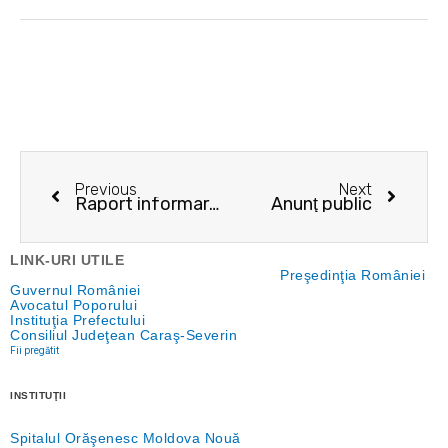
Prev
Next
Previous
Next
Raport informare şi consultare publică PUZ
Anunţ public
LINK-URI UTILE
Preşedinţia României
Guvernul României
Avocatul Poporului
Instituţia Prefectului
Consiliul Judeţean Caraş-Severin
Fii pregătit
INSTITUŢII
Spitalul Orăşenesc Moldova Nouă