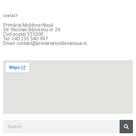
CONTACT
Primăria Moldova Nouă
Str. Nicolae Bălcescu nr. 26
Cod poştal 325500
Tel. +40 255 540 997
Email: contact@primariamoldovanoua.ro
Sea
Search