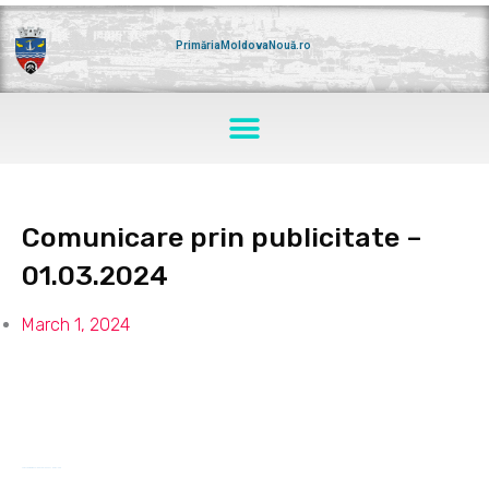
Skip
to
content
PrimăriaMoldovaNouă.ro
Menu
Comunicare prin publicitate –
01.03.2024
March 1, 2024
Comunicare-prin-publicitate-01.03.2024
Download