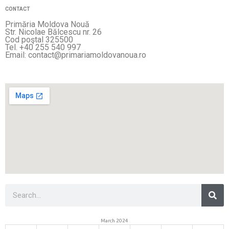
CONTACT
Primăria Moldova Nouă
Str. Nicolae Bălcescu nr. 26
Cod poştal 325500
Tel. +40 255 540 997
Email: contact@primariamoldovanoua.ro
Sea
Search
March 2024