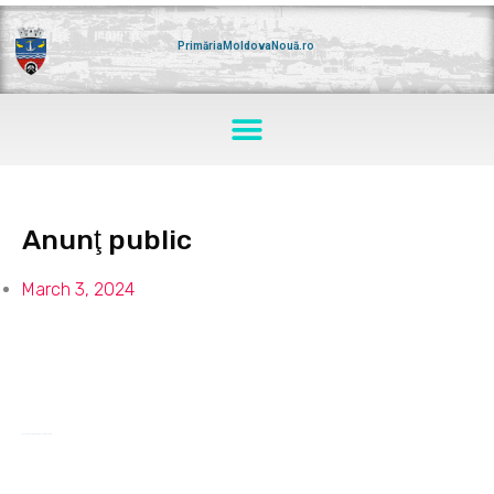
Skip
to
content
PrimăriaMoldovaNouă.ro
Menu
Anunţ public
March 3, 2024
Anunt-public-01.03.2024
Download