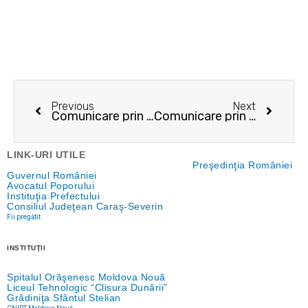
Prev
Next
Previous
Next
Comunicare prin publicitate – 01.03.2024
Comunicare prin publicitate – 12.03.2024
LINK-URI UTILE
Preşedinţia României
Guvernul României
Avocatul Poporului
Instituţia Prefectului
Consiliul Judeţean Caraş-Severin
Fii pregătit
INSTITUŢII
Spitalul Orăşenesc Moldova Nouă
Liceul Tehnologic “Clisura Dunării”
Grădiniţa Sfântul Stelian