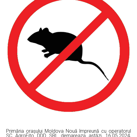
Primăria orașului Moldova Nouă împreună cu operatorul
SC AgroFito DDD SRL demareaza astăzi, 16.05.2024,