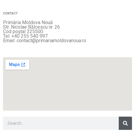
CONTACT
Primăria Moldova Nouă
Str. Nicolae Bălcescu nr. 26
Cod poştal 325500
Tel. +40 255 540 997
Email: contact@primariamoldovanoua.ro
Sea
Search