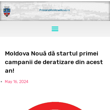
Skip
to
content
PrimăriaMoldovaNouă.ro
Menu
Moldova Nouă dă startul primei
campanii de deratizare din acest
an!
May 16, 2024