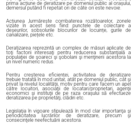
prima acțiune de deratizare pe domeniul public al orașului,
demersul putând fi repetat ori de câte ori este nevoie.
Acțiunea ,lurmărește combaterea rozătoarelor, zonele
vizate în acest sens fiind: punctele de colectare a
deșeurilor, sobsolurile blocurilor de locuințe, gurile de
canalizare, piețele etc.
Deratizarea reprezintă un complex de măsuri aplicate de
toţi factorii interesaţi pentru reducerea substanţială a
populaţiei de şoareci şi şobolani şi menţinerii acestora la
un nivel numeric redus.
Pentru creșterea eficienței, activitatea de deratizare
trebuie tratată în mod unitar, atât pe domeniul public, cât şi
privat la nivelul localităţii, motiv pentru care facem un apel
către locuitori, asociaţii de locatari/proprietari, agenţii
economici şi instituţii de pe raza orașului să efectueze
deratizarea pe proprietăţi, clădiri etc.
Legislaţia în vigoare stipulează în mod clar importanţa şi
periodicitatea lucrărilor de deratizare, precum şi
consecinţele neefectuării acestora.