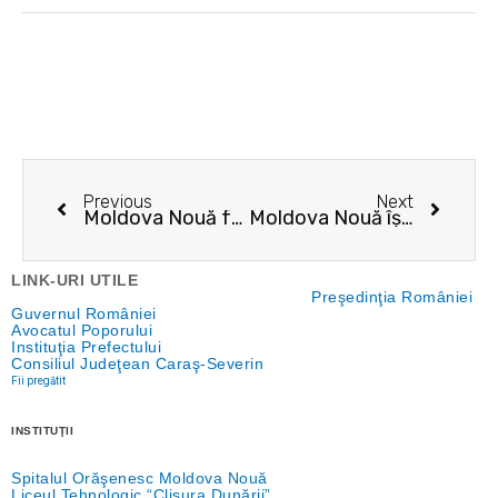
Prev
Next
Previous
Next
Moldova Nouă face pasul spre energia verde! Aproape 2 milioane de euro pentru un parc fotovoltaic!
Moldova Nouă își cinstește înaintașii cu ocazia Zilei Eroilor
LINK-URI UTILE
Preşedinţia României
Guvernul României
Avocatul Poporului
Instituţia Prefectului
Consiliul Judeţean Caraş-Severin
Fii pregătit
INSTITUŢII
Spitalul Orăşenesc Moldova Nouă
Liceul Tehnologic “Clisura Dunării”