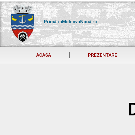
Skip
to
content
PrimăriaMoldovaNouă.ro
ACASA
PREZENTARE