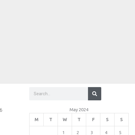
Search
Search
May 2024
26
M
T
W
T
F
S
S
1
2
3
4
5