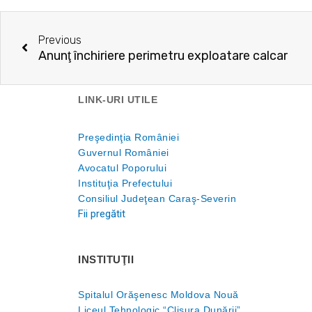
Prev
Previous
Anunţ închiriere perimetru exploatare calcar
LINK-URI UTILE
Preşedinţia României
Guvernul României
Avocatul Poporului
Instituţia Prefectului
Consiliul Judeţean Caraş-Severin
Fii pregătit
INSTITUŢII
Spitalul Orăşenesc Moldova Nouă
Liceul Tehnologic “Clisura Dunării”