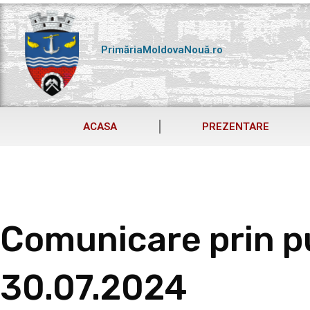
Skip
to
content
PrimăriaMoldovaNouă.ro
ACASA
PREZENTARE
Comunicare prin pu
30.07.2024