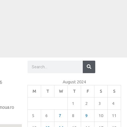
Search
Search
August 2024
26
M
T
W
T
F
S
S
1
2
3
4
noua.ro
5
6
7
8
9
10
11