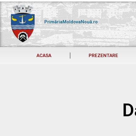
Skip
to
content
PrimăriaMoldovaNouă.ro
ACASA
PREZENTARE
D