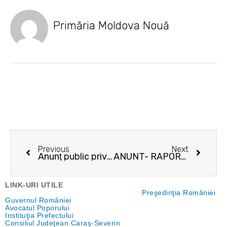
Primăria Moldova Nouă
Prev
Next
Previous
Next
Anunţ public privind decizia etapei de încadrare. Locuinţe nZEB
ANUNT- RAPORT DE SELECTIE A PARTENERULUI PENTRU ,,Servicii de îngrijire la domiciliu pentru persoanele vârstnice, Moldova Nouă”
LINK-URI UTILE
Preşedinţia României
Guvernul României
Avocatul Poporului
Instituţia Prefectului
Consiliul Judeţean Caraş-Severin