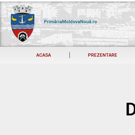
Skip
to
content
PrimăriaMoldovaNouă.ro
ACASA
PREZENTARE
D