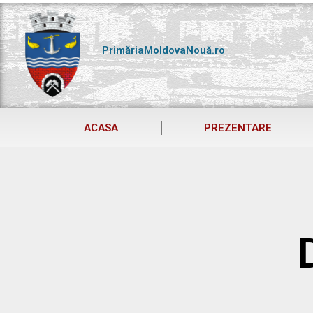
Skip
to
content
PrimăriaMoldovaNouă.ro
ACASA
PREZENTARE