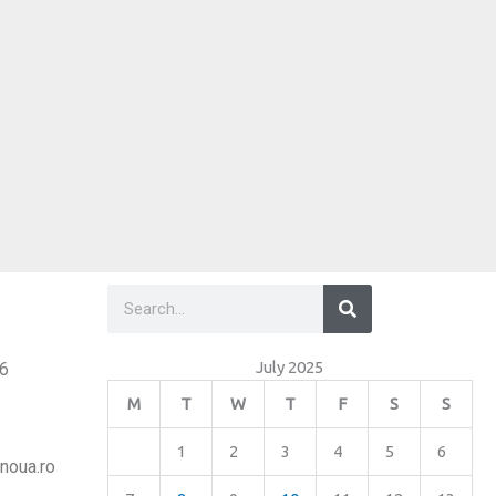
Search
Search
July 2025
26
M
T
W
T
F
S
S
1
2
3
4
5
6
noua.ro