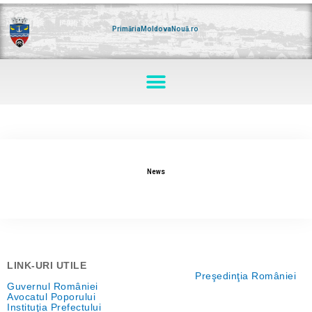
Skip
to
content
PrimăriaMoldovaNouă.ro
Menu
News
LINK-URI UTILE
Preşedinţia României
Guvernul României
Avocatul Poporului
Instituţia Prefectului