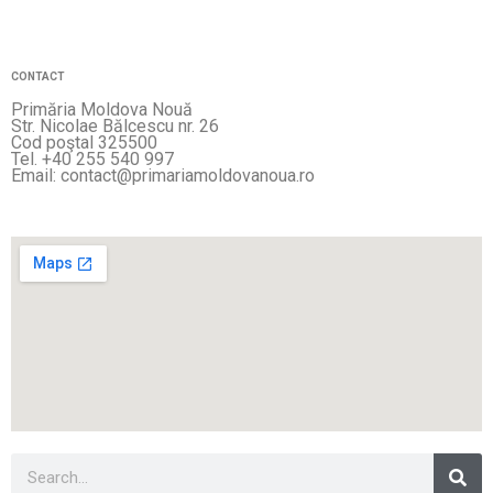
CONTACT
Primăria Moldova Nouă
Str. Nicolae Bălcescu nr. 26
Cod poştal 325500
Tel. +40 255 540 997
Email: contact@primariamoldovanoua.ro
Sea
Search