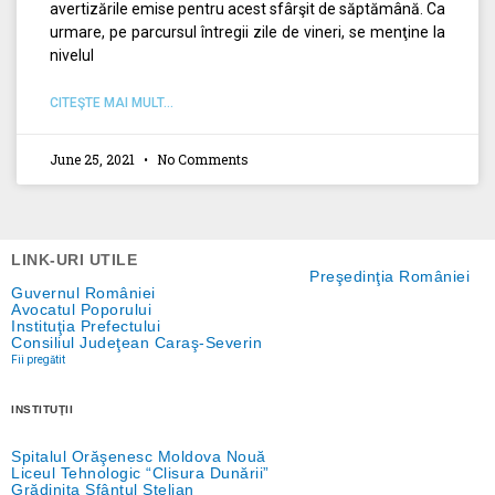
avertizările emise pentru acest sfârşit de săptămână. Ca
urmare, pe parcursul întregii zile de vineri, se menţine la
nivelul
CITEŞTE MAI MULT...
June 25, 2021
No Comments
LINK-URI UTILE
Preşedinţia României
Guvernul României
Avocatul Poporului
Instituţia Prefectului
Consiliul Judeţean Caraş-Severin
Fii pregătit
INSTITUŢII
Spitalul Orăşenesc Moldova Nouă
Liceul Tehnologic “Clisura Dunării”
Grădiniţa Sfântul Stelian