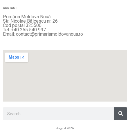
CONTACT
Primăria Moldova Nouă
Str. Nicolae Bălcescu nr. 26
Cod poştal 325500
Tel. +40 255 540 997
Email: contact@primariamoldovanoua.ro
Sea
Search
August 2026