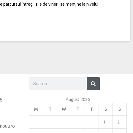
arcursul întregii zile de vineri, se menţine la nivelul
s
Search
Search
August 2026
26
M
T
W
T
F
S
S
1
2
noua.ro