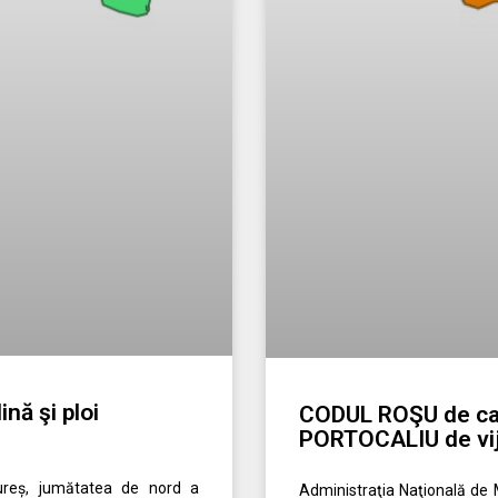
nă şi ploi
CODUL ROŞU de can
PORTOCALIU de vij
ureș, jumătatea de nord a
Administraţia Naţională de M