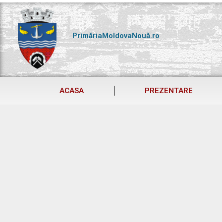
Skip
to
content
PrimăriaMoldovaNouă.ro
ACASA
PREZENTARE