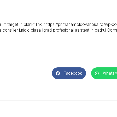
or=”” target=”_blank” link=”https://primariamoldovanoua.ro/wp-
consilier-juridic-clasa-Igrad-profesional-asistent-în-cadrul-
Facebook
Whats