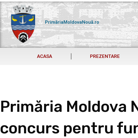
Skip
to
content
PrimăriaMoldovaNouă.ro
ACASA
PREZENTARE
Primăria Moldova 
concurs pentru fun