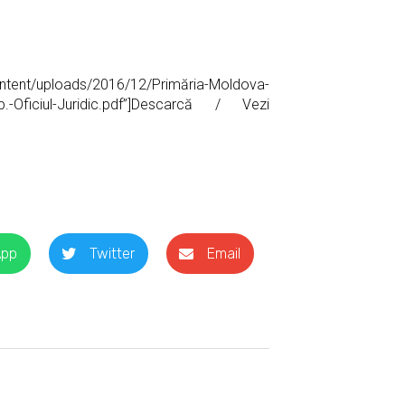
content/uploads/2016/12/Primăria-Moldova-
Comp.-Oficiul-Juridic.pdf”]Descarcă / Vezi
App
Twitter
Email