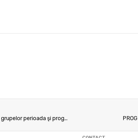
Competiţie tenis de câmp la dublu-componenţa grupelor perioada şi programul de desfăşurare al meciurilor
PROG
CONTACT