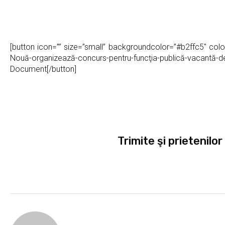
[button icon=”” size=”small” backgroundcolor=”#b2ffc5″ col
Nouă-organizează-concurs-pentru-funcţia-publică-vacantă-de-
Document[/button]
Trimite şi prietenilor