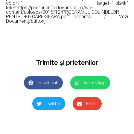
color=”” target=”_blank”
link=”https://primariamoldovanoua.ro/wp-
content/uploads/2016/12/PROGRAMUL-COLINDELOR-
PENTRU-FIECARE-SEARA.pdf”]Descarcă / Vezi
Document[/button]
Trimite şi prietenilor
Facebook
WhatsApp
Twitter
Email