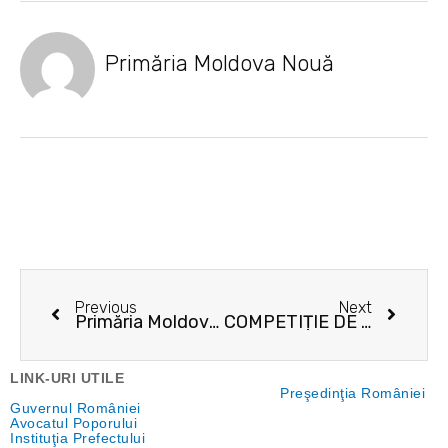
Primăria Moldova Nouă
Prev
Next
Previous
Next
Primăria Moldova Nouă organizează concurs pentru funcţia publică vacantă de consilier juridic clasa I, grad profesional asistent în cadrul Comp. Oficiul Juridic
COMPETIȚIE DE TENIS CU PICIORUL PE ECHIPE
LINK-URI UTILE
Preşedinţia României
Guvernul României
Avocatul Poporului
Instituţia Prefectului