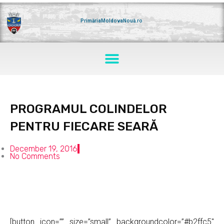
Skip
to
content
PrimăriaMoldovaNouă.ro
Menu
PROGRAMUL COLINDELOR
PENTRU FIECARE SEARĂ
December 19, 2016
No Comments
[button icon=”” size=”small” backgroundcolor=”#b2ffc5″