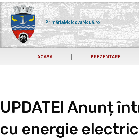
Skip
to
content
PrimăriaMoldovaNouă.ro
ACASA
PREZENTARE
UPDATE! Anunț înt
cu energie electri