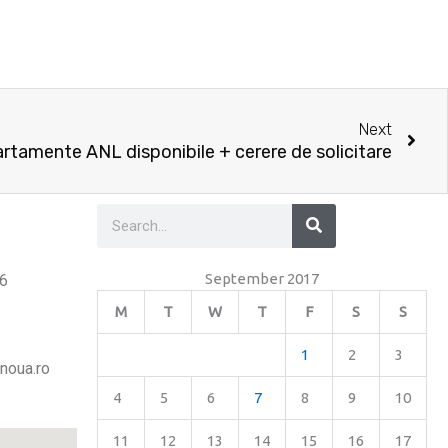
Nex
Next
rtamente ANL disponibile + cerere de solicitare
Search
Search
September 2017
26
M
T
W
T
F
S
S
1
2
3
noua.ro
4
5
6
7
8
9
10
11
12
13
14
15
16
17