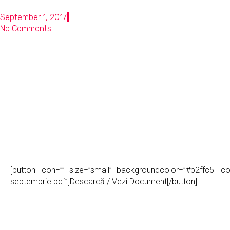
September 1, 2017
No Comments
[button icon=”” size=”small” backgroundcolor=”#b2ffc5″ col
septembrie.pdf”]Descarcă / Vezi Document[/button]