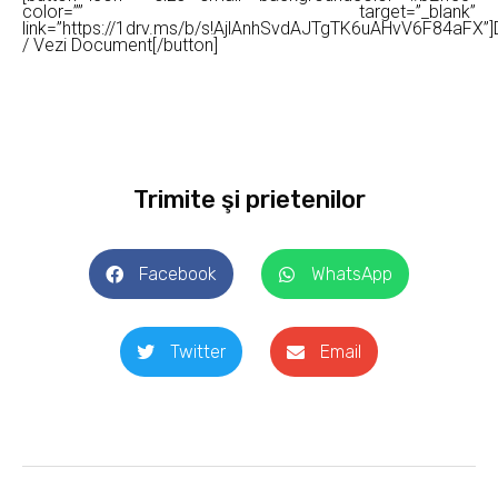
color=”” target=”_blank”
link=”https://1drv.ms/b/s!AjlAnhSvdAJTgTK6uAHvV6F84aFX”
/ Vezi Document[/button]
Trimite şi prietenilor
Facebook
WhatsApp
Twitter
Email