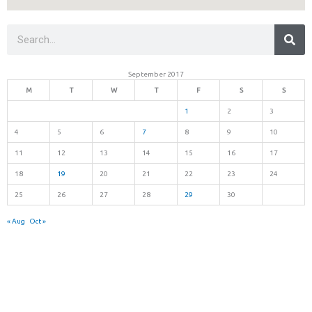
Sea
Search
September 2017
M
T
W
T
F
S
S
1
2
3
4
5
6
7
8
9
10
11
12
13
14
15
16
17
18
19
20
21
22
23
24
25
26
27
28
29
30
« Aug
Oct »