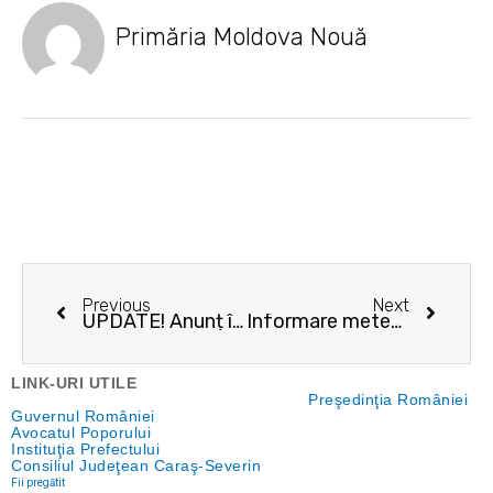
Primăria Moldova Nouă
Prev
Next
Previous
Next
UPDATE! Anunț întreruperi alimentare cu energie electrică
Informare meteorologică pentru intervalul 19 – 21 septembrie 2017
LINK-URI UTILE
Preşedinţia României
Guvernul României
Avocatul Poporului
Instituţia Prefectului
Consiliul Judeţean Caraş-Severin
Fii pregătit