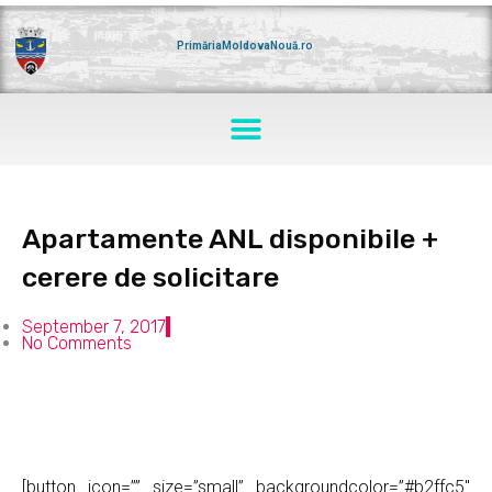
Skip
to
content
PrimăriaMoldovaNouă.ro
Menu
Apartamente ANL disponibile +
cerere de solicitare
September 7, 2017
No Comments
[button icon=”” size=”small” backgroundcolor=”#b2ffc5″