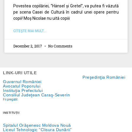
Povestea copilăriei, “Hänsel și Gretel”, va putea fi văzută
pe scena Casei de Cultură în cadrul unei opere pentru
copii! Moș Nicolae nu uită copiii
CITEŞTE MAI MULT...
December 2, 2017
No Comments
LINK-URI UTILE
Preşedinţia României
Guvernul României
Avocatul Poporului
Instituţia Prefectului
Consiliul Judeţean Caraş-Severin
Fii pregătit
INSTITUŢII
Spitalul Orăşenesc Moldova Nouă
Liceul Tehnologic “Clisura Dunării”