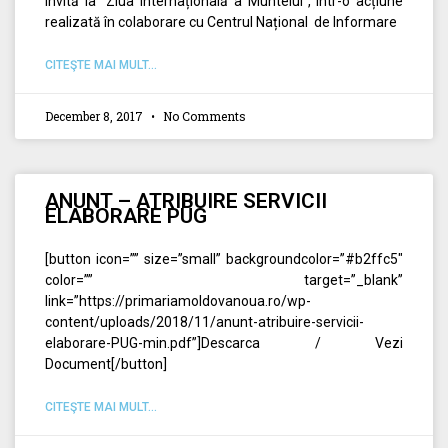
invită la “Ziua Internațională a Muntelui”, într-o acțiune
realizată în colaborare cu Centrul Național de Informare
CITEŞTE MAI MULT...
December 8, 2017
No Comments
ANUNT – ATRIBUIRE SERVICII
ELABORARE PUG
[button icon=”” size=”small” backgroundcolor=”#b2ffc5″
color=”” target=”_blank”
link=”https://primariamoldovanoua.ro/wp-
content/uploads/2018/11/anunt-atribuire-servicii-
elaborare-PUG-min.pdf”]Descarca / Vezi
Document[/button]
CITEŞTE MAI MULT...