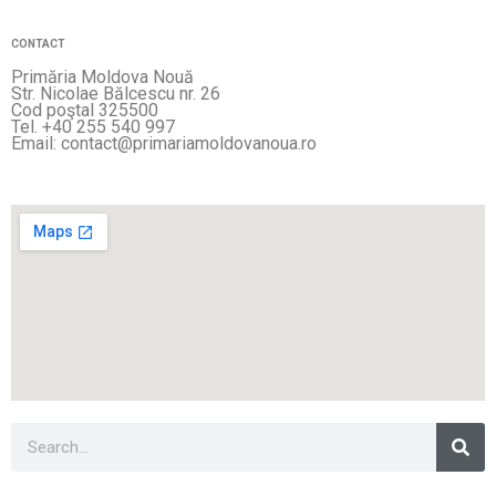
CONTACT
Primăria Moldova Nouă
Str. Nicolae Bălcescu nr. 26
Cod poştal 325500
Tel. +40 255 540 997
Email: contact@primariamoldovanoua.ro
Sea
Search