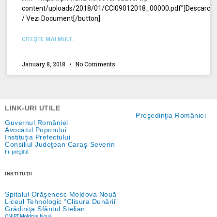
content/uploads/2018/01/CCI09012018_00000.pdf”]Descarcă
/ Vezi Document[/button]
CITEŞTE MAI MULT...
January 8, 2018
No Comments
LINK-URI UTILE
Preşedinţia României
Guvernul României
Avocatul Poporului
Instituţia Prefectului
Consiliul Judeţean Caraş-Severin
Fii pregătit
INSTITUŢII
Spitalul Orăşenesc Moldova Nouă
Liceul Tehnologic “Clisura Dunării”
Grădiniţa Sfântul Stelian
CNIPT Moldova Nouă