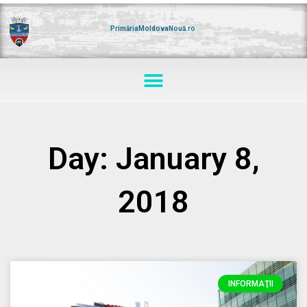
Skip
to
content
PrimăriaMoldovaNouă.ro
Menu
Day: January 8,
2018
INFORMAŢII