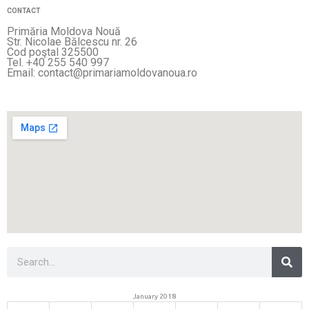
CONTACT
Primăria Moldova Nouă
Str. Nicolae Bălcescu nr. 26
Cod poştal 325500
Tel. +40 255 540 997
Email: contact@primariamoldovanoua.ro
Sea
Search
January 2018