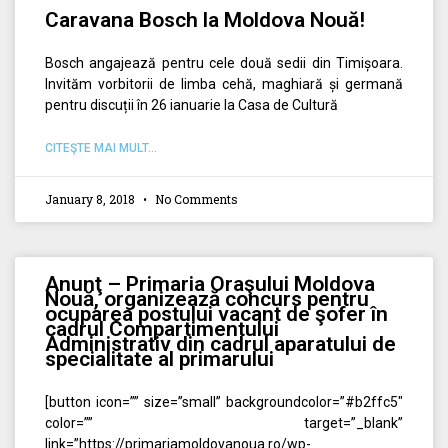
Caravana Bosch la Moldova Nouă!
Bosch angajează pentru cele două sedii din Timișoara.
Invităm vorbitorii de limba cehă, maghiară și germană
pentru discuții în 26 ianuarie la Casa de Cultură
CITEŞTE MAI MULT...
January 8, 2018
No Comments
Anunţ – Primaria Oraşului Moldova
Nouă, organizează concurs pentru
ocuparea postului vacant de şofer în
cadrul Compartimentului
Administrativ din cadrul aparatului de
specialitate al primarului
[button icon=”” size=”small” backgroundcolor=”#b2ffc5″
color=”” target=”_blank”
link=”https://primariamoldovanoua.ro/wp-