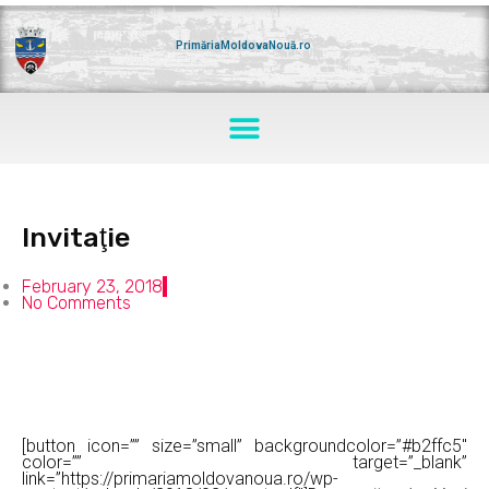
Skip
to
content
PrimăriaMoldovaNouă.ro
Menu
Invitaţie
February 23, 2018
No Comments
[button icon=”” size=”small” backgroundcolor=”#b2ffc5″
color=”” target=”_blank”
link=”https://primariamoldovanoua.ro/wp-