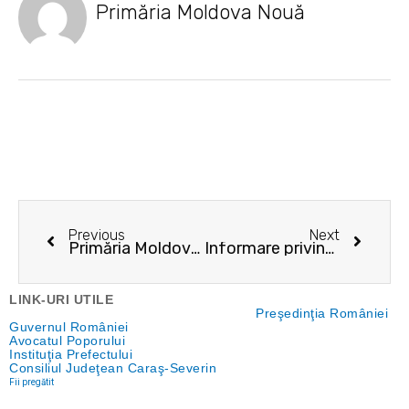
Primăria Moldova Nouă
Prev
Next
Previous
Next
Primăria Moldova Nouă și-a deschis pagină de sesizări
Informare privind rețeaua de apă
LINK-URI UTILE
Preşedinţia României
Guvernul României
Avocatul Poporului
Instituţia Prefectului
Consiliul Judeţean Caraş-Severin
Fii pregătit