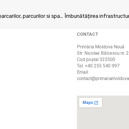
Modernizarea si reabilitarea drumurilor publice, parcarilor, parcurilor si spatiilor verzi din zona adiacenta Scolii Gimnaziale Sofia Arcan
CONTACT
Primăria Moldova Nouă
Str. Nicolae Bălcescu nr. 
Cod poştal 325500
Tel. +40 255 540 997
Email:
contact@primariamoldova