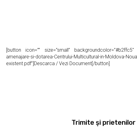
[button icon=”” size=”small” backgroundcolor=”#b2ffc5″ c
amenajare-si-dotarea-Centrului-Multicultural-in-Moldova-Noua-s
existent.pdf”]Descarca / Vezi Document[/button]
Trimite şi prietenilor