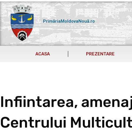
Skip
to
content
PrimăriaMoldovaNouă.ro
ACASA
PREZENTARE
Infiintarea, amena
Centrului Multicul