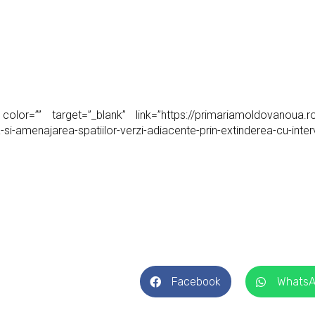
olor=”” target=”_blank” link=”https://primariamoldovanoua.ro
i-amenajarea-spatiilor-verzi-adiacente-prin-extinderea-cu-interve
Facebook
Whats