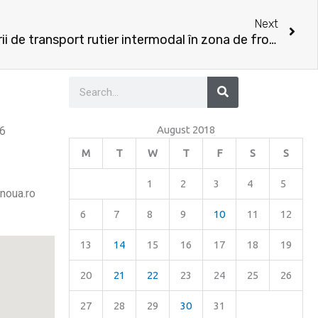
Nex
Next
Îmbunătățirea infrastructurii de transport rutier intermodal în zona de frontieră în localitatea Moldova Nouă
Search
Search
August 2018
26
M
T
W
T
F
S
S
1
2
3
4
5
noua.ro
6
7
8
9
10
11
12
13
14
15
16
17
18
19
20
21
22
23
24
25
26
27
28
29
30
31