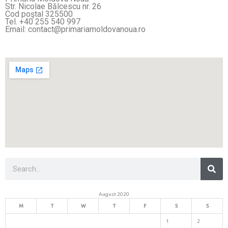
Str. Nicolae Bălcescu nr. 26
Cod poştal 325500
Tel. +40 255 540 997
Email: contact@primariamoldovanoua.ro
Sea
Search
August 2020
M
T
W
T
F
S
S
1
2