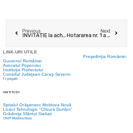
Prev
Next
Previous
Next
INVITAȚIE la achizitia directa privind atribuirea contractului de Servicii de Proiectare și asistență tehnică aferente proiectului ”Modernizarea, extinderea și creșterea eficienței energetice a rețelei de iluminat public din orașul Moldova Nouă”
Hotararea nr. 1 a Biroului Electoral de Circumscriptie nr. 6 Moldova Noua
LINK-URI UTILE
Preşedinţia României
Guvernul României
Avocatul Poporului
Instituţia Prefectului
Consiliul Judeţean Caraş-Severin
Fii pregătit
INSTITUŢII
Spitalul Orăşenesc Moldova Nouă
Liceul Tehnologic “Clisura Dunării”
Grădiniţa Sfântul Stelian
CNIPT Moldova Nouă