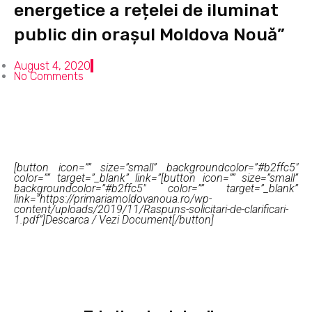
energetice a rețelei de iluminat
public din orașul Moldova Nouă”
August 4, 2020
No Comments
[button icon=”” size=”small” backgroundcolor=”#b2ffc5″
color=”” target=”_blank” link=”[button icon=”” size=”small”
backgroundcolor=”#b2ffc5″ color=”” target=”_blank”
link=”https://primariamoldovanoua.ro/wp-
content/uploads/2019/11/Raspuns-solicitari-de-clarificari-
1.pdf”]Descarca / Vezi Document[/button]