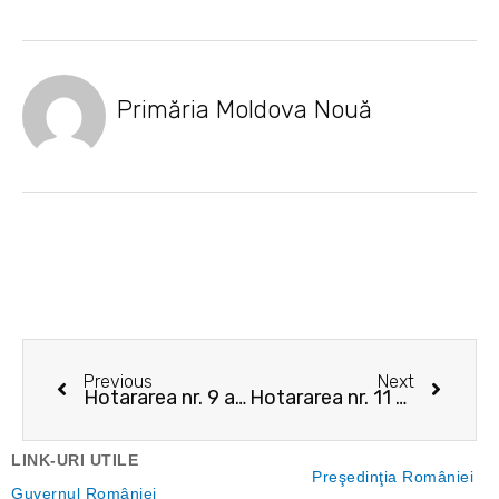
Primăria Moldova Nouă
Prev
Next
Previous
Next
Hotararea nr. 9 a Biroului Electoral de Circumscriptie nr. 6 Moldova Noua
Hotararea nr. 11 a Biroului Electoral de Circumscriptie nr. 6 Moldova Noua
LINK-URI UTILE
Preşedinţia României
Guvernul României