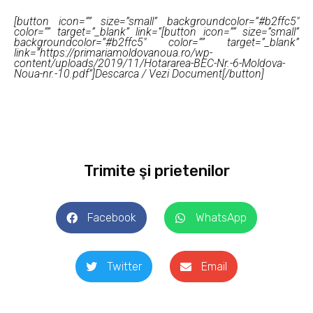
[button icon=”” size=”small” backgroundcolor=”#b2ffc5″
color=”” target=”_blank” link=”[button icon=”” size=”small”
backgroundcolor=”#b2ffc5″ color=”” target=”_blank”
link=”https://primariamoldovanoua.ro/wp-
content/uploads/2019/11/Hotararea-BEC-Nr.-6-Moldova-
Noua-nr.-10.pdf”]Descarca / Vezi Document[/button]
Trimite şi prietenilor
Facebook
WhatsApp
Twitter
Email