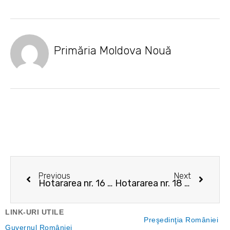
Primăria Moldova Nouă
Prev
Next
Previous
Next
Hotararea nr. 16 a Biroului Electoral de Circumscriptie nr. 6 Moldova Noua
Hotararea nr. 18 a Biroului Electoral de Circumscriptie nr. 6 Moldova Noua
LINK-URI UTILE
Preşedinţia României
Guvernul României