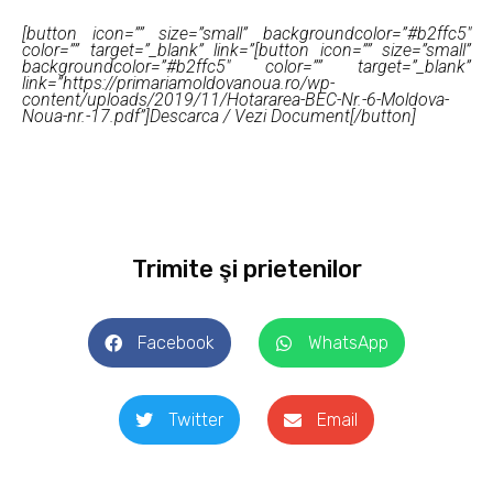
[button icon=”” size=”small” backgroundcolor=”#b2ffc5″
color=”” target=”_blank” link=”[button icon=”” size=”small”
backgroundcolor=”#b2ffc5″ color=”” target=”_blank”
link=”https://primariamoldovanoua.ro/wp-
content/uploads/2019/11/Hotararea-BEC-Nr.-6-Moldova-
Noua-nr.-17.pdf”]Descarca / Vezi Document[/button]
Trimite şi prietenilor
Facebook
WhatsApp
Twitter
Email