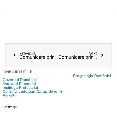
Prev
Next
Previous
Next
Comunicare prin publicitate – 21.09.2021
Comunicare prin publicitate – 08.10.2021
LINK-URI UTILE
Preşedinţia României
Guvernul României
Avocatul Poporului
Instituţia Prefectului
Consiliul Judeţean Caraş-Severin
Fii pregătit
INSTITUŢII