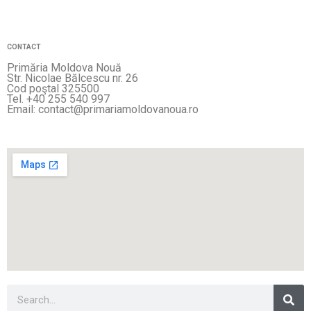
CONTACT
Primăria Moldova Nouă
Str. Nicolae Bălcescu nr. 26
Cod poştal 325500
Tel. +40 255 540 997
Email: contact@primariamoldovanoua.ro
Sea
Search