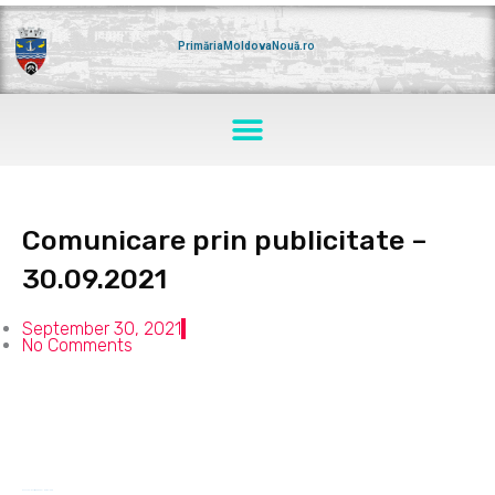
Skip
to
content
PrimăriaMoldovaNouă.ro
Menu
Comunicare prin publicitate –
30.09.2021
September 30, 2021
No Comments
anunt-colectiv-30.09.2021
Download