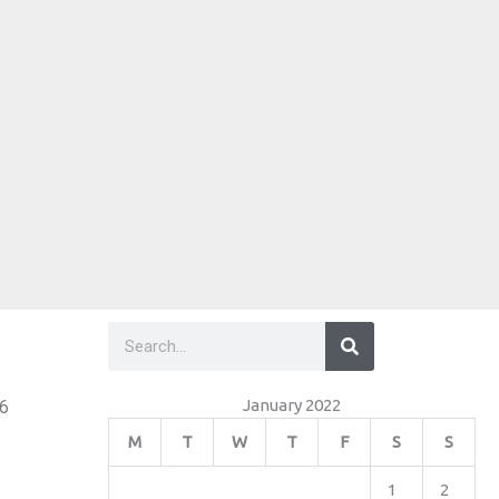
Search
Search
January 2022
26
M
T
W
T
F
S
S
1
2