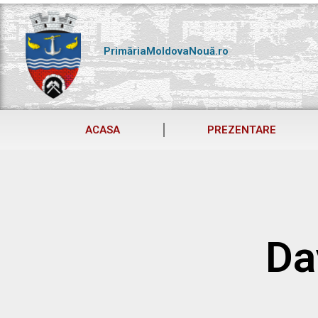
Skip
to
content
PrimăriaMoldovaNouă.ro
ACASA
PREZENTARE
Da