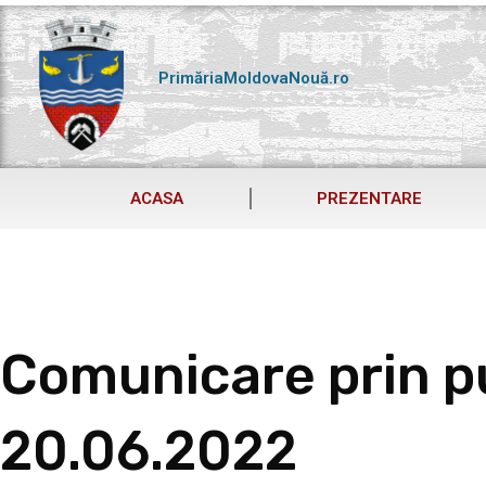
Skip
to
content
PrimăriaMoldovaNouă.ro
ACASA
PREZENTARE
Comunicare prin pu
20.06.2022