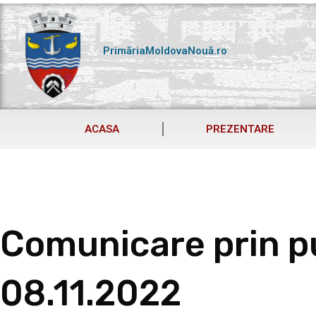
Skip
to
content
PrimăriaMoldovaNouă.ro
ACASA
PREZENTARE
Comunicare prin pu
08.11.2022