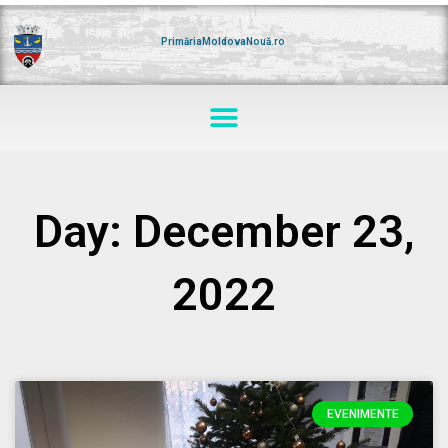
Skip
to
content
PrimăriaMoldovaNouă.ro
Menu
Day: December 23,
2022
EVENIMENTE