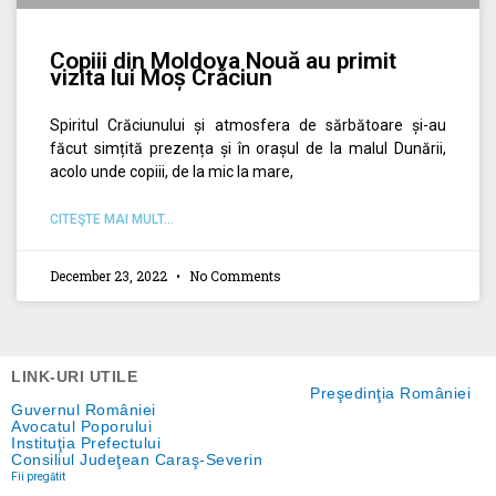
Copiii din Moldova Nouă au primit
vizita lui Moș Crăciun
Spiritul Crăciunului și atmosfera de sărbătoare și-au
făcut simțită prezența și în orașul de la malul Dunării,
acolo unde copiii, de la mic la mare,
CITEŞTE MAI MULT...
December 23, 2022
No Comments
LINK-URI UTILE
Preşedinţia României
Guvernul României
Avocatul Poporului
Instituţia Prefectului
Consiliul Judeţean Caraş-Severin
Fii pregătit