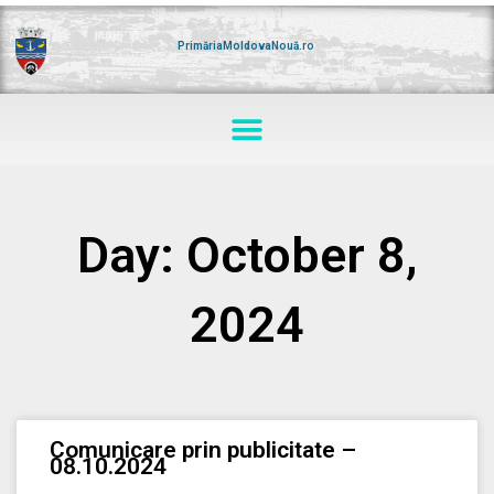
Skip
to
content
PrimăriaMoldovaNouă.ro
Menu
Day: October 8,
2024
Comunicare prin publicitate –
08.10.2024