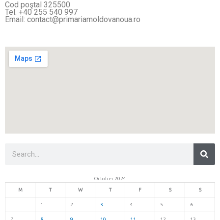
Cod poştal 325500
Tel. +40 255 540 997
Email: contact@primariamoldovanoua.ro
Sea
Search
October 2024
M
T
W
T
F
S
S
1
2
3
4
5
6
7
8
9
10
11
12
13