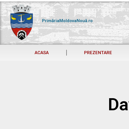
Skip
to
content
PrimăriaMoldovaNouă.ro
ACASA
PREZENTARE
Da