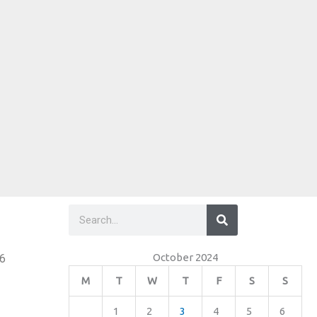
Search
Search
October 2024
26
M
T
W
T
F
S
S
1
2
3
4
5
6