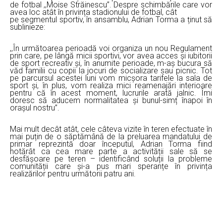
de fotbal ,,Moise Străinescu”. Despre schimbările care vor
avea loc atât în privința stadionului de fotbal, cât
pe segmentul sportiv, în ansamblu, Adrian Torma a ținut să
sublinieze:
,,În următoarea perioadă voi organiza un nou Regulament
prin care, pe lângă micii sportivi, vor avea acces și iubitorii
de sport recreativ și, în anumite perioade, m-aș bucura să
văd familii cu copii la jocuri de socializare sau picnic. Tot
pe parcursul acestei luni vom micșora tarifele la sala de
sport și, în plus, vom realiza mici reamenajări interioare
pentru că în acest moment, lucrurile arată jalnic. Îmi
doresc să aducem normalitatea și bunul-simț înapoi în
orașul nostru”.
Mai mult decât atât, cele câteva vizite în teren efectuate în
mai puțin de o săptămână de la preluarea mandatului de
primar reprezintă doar începutul, Adrian Torma fiind
hotărât ca cea mare parte a activității sale să se
desfășoare pe teren – identificând soluții la probleme
comunității care și-a pus mari speranțe în privința
realizărilor pentru următorii patru ani.