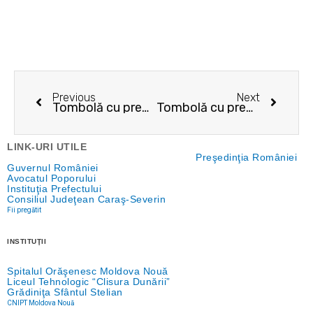
Prev
Next
Previous
Next
Tombolă cu premii de Ziua Reciclării la Moldova Nouă!
Tombolă cu premii de Ziua Reciclării la Moldova Nouă!
LINK-URI UTILE
Preşedinţia României
Guvernul României
Avocatul Poporului
Instituţia Prefectului
Consiliul Judeţean Caraş-Severin
Fii pregătit
INSTITUŢII
Spitalul Orăşenesc Moldova Nouă
Liceul Tehnologic “Clisura Dunării”
Grădiniţa Sfântul Stelian
CNIPT Moldova Nouă