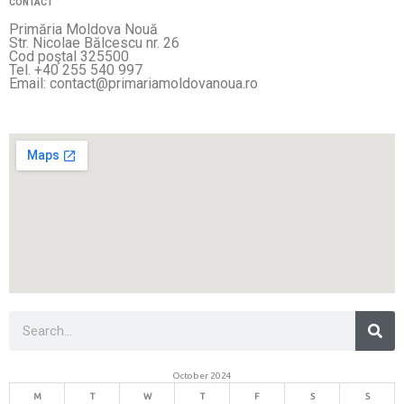
CONTACT
Primăria Moldova Nouă
Str. Nicolae Bălcescu nr. 26
Cod poştal 325500
Tel. +40 255 540 997
Email: contact@primariamoldovanoua.ro
Sea
Search
October 2024
M
T
W
T
F
S
S