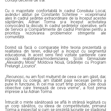
condiții decente de trai.
Cu o majoritate confortabilă în cadrul Consiliului Local,
avându-l alături pe Constantin Schinteie – viceprimarul
ales în cadrul ședinței extraordinare de la început acestei
săptămâni, Adrian Torma și-a început activitatea
convocând la discuții, în cadrul ședințelor operative, șefii
de Servicii și Compartimente din cadrul Primăriei pentru a
prioritiza rezolvarea problemelor stringente ale
comunității.
Dorind să facă o comparație între teoria prezentată și
realitatea din teren, edilul-șef a început cu segmentul
educațional, în acest sens fiind vizitate șantierele care
vizează reabilitarea/modernizarea: Școlii Gimnaziale
,,Alexandru Moisi” Moldova Nouă, Grădiniței cu Program
Prelungit ,,Licuricii”.
,,Recunosc, nu am fost mulțumit de ceea ce am găsit, dar,
împreună cu colegii, am stabilit pașii necesari pentru a
pune în funcțiune, în cel mai scurt timp posibil, cele două
obiective care trenează de ceva vreme”, a fost prima
impresie a lui Adrian Torma.
Întrucât o minte sănătoasă se află în strânsă legătură cu
un corp sănătos, cu ideea de competitivitate, primarul
Torma a inspectat și cum se prezintă lucrurile pe stadionul