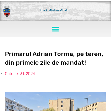
Skip
to
content
PrimăriaMoldovaNouă.ro
Menu
Primarul Adrian Torma, pe teren,
din primele zile de mandat!
October 31, 2024