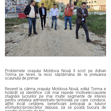
Problemele orașului Moldova Nouă îl scot pe Adrian
Torma pe teren, la nicio săptămâna de la preluarea
scaunului de primar.
Revenit la cârma orașului Moldova Nouă, edilul Torma e
hotărât să identifice cât mai repede motivele/cauzele
stagnării lucrurilor pe mai multe segmente de interes
pentru unitatea administrativ-teritorială pe care conduce,
altfel încât cetățenii, beneficiarii principali ai tuturor
eforturilor/proiectelor depuse, să se poată bucura de