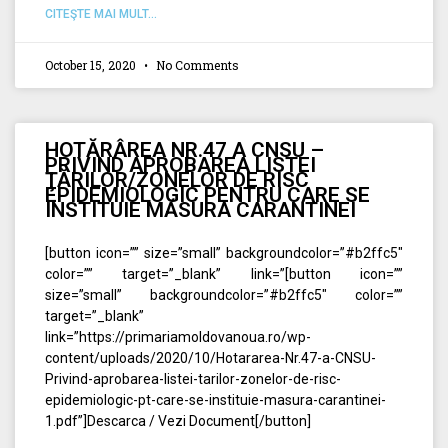
CITEŞTE MAI MULT...
October 15, 2020
No Comments
HOTĂRÂREA NR.47 A CNSU –
PRIVIND APROBAREA LISTEI
ŢĂRILOR/ZONELOR DE RISC
EPIDEMIOLOGIC PENTRU CARE SE
INSTITUIE MĂSURA CARANTINEI
[button icon=”” size=”small” backgroundcolor=”#b2ffc5″
color=”” target=”_blank” link=”[button icon=””
size=”small” backgroundcolor=”#b2ffc5″ color=””
target=”_blank”
link=”https://primariamoldovanoua.ro/wp-
content/uploads/2020/10/Hotararea-Nr.47-a-CNSU-
Privind-aprobarea-listei-tarilor-zonelor-de-risc-
epidemiologic-pt-care-se-instituie-masura-carantinei-
1.pdf”]Descarca / Vezi Document[/button]