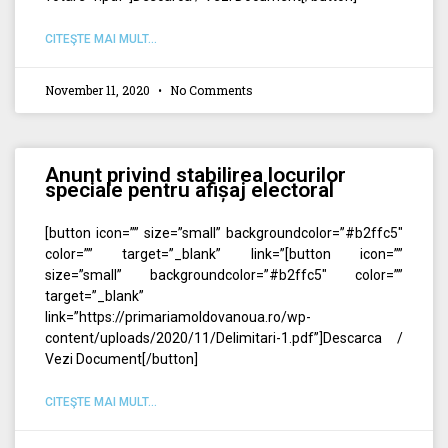
CITEŞTE MAI MULT...
November 11, 2020
No Comments
Anunt privind stabilirea locurilor
speciale pentru afișaj electoral
[button icon=”” size=”small” backgroundcolor=”#b2ffc5″
color=”” target=”_blank” link=”[button icon=””
size=”small” backgroundcolor=”#b2ffc5″ color=””
target=”_blank”
link=”https://primariamoldovanoua.ro/wp-
content/uploads/2020/11/Delimitari-1.pdf”]Descarca /
Vezi Document[/button]
CITEŞTE MAI MULT...