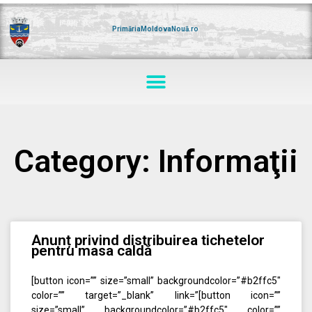
Skip
to
content
PrimăriaMoldovaNouă.ro
Menu
Category: Informaţii
Page
Page
Page
Page
Page
Anunț privind distribuirea tichetelor
pentru masa caldă
[button icon=”” size=”small” backgroundcolor=”#b2ffc5″
color=”” target=”_blank” link=”[button icon=””
size=”small” backgroundcolor=”#b2ffc5″ color=””