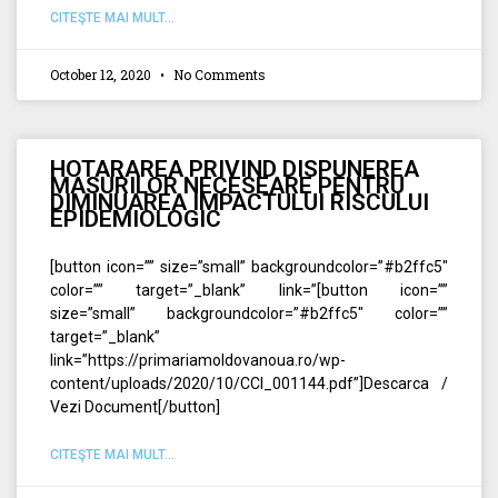
CITEŞTE MAI MULT...
October 12, 2020
No Comments
HOTARAREA PRIVIND DISPUNEREA
MASURILOR NECESEARE PENTRU
DIMINUAREA IMPACTULUI RISCULUI
EPIDEMIOLOGIC
[button icon=”” size=”small” backgroundcolor=”#b2ffc5″
color=”” target=”_blank” link=”[button icon=””
size=”small” backgroundcolor=”#b2ffc5″ color=””
target=”_blank”
link=”https://primariamoldovanoua.ro/wp-
content/uploads/2020/10/CCI_001144.pdf”]Descarca /
Vezi Document[/button]
CITEŞTE MAI MULT...