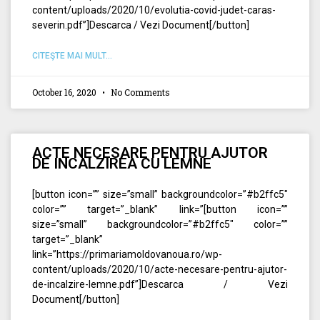
content/uploads/2020/10/evolutia-covid-judet-caras-
severin.pdf”]Descarca / Vezi Document[/button]
CITEŞTE MAI MULT...
October 16, 2020
No Comments
ACTE NECESARE PENTRU AJUTOR
DE INCALZIREA CU LEMNE
[button icon=”” size=”small” backgroundcolor=”#b2ffc5″
color=”” target=”_blank” link=”[button icon=””
size=”small” backgroundcolor=”#b2ffc5″ color=””
target=”_blank”
link=”https://primariamoldovanoua.ro/wp-
content/uploads/2020/10/acte-necesare-pentru-ajutor-
de-incalzire-lemne.pdf”]Descarca / Vezi
Document[/button]