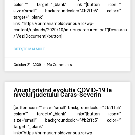
color=”” target=”_blank” link=”[button icon=””
size=”small” backgroundcolor=”#b2ffc5″ color=””
target=”_blank”
link=”https://primariamoldovanoua.ro/wp-
content/uploads/2020/10/intreruperecurent.pdf”]Descarca
/ Vezi Document[/button]
CITEŞTE MAI MULT...
October 21, 2020
No Comments
Anunt privind evolutia COVID-19 la
nivelul judetului Caras-Severin
[button icon=”” size=”small” backgroundcolor=”#b2ffc5″
color=”” target=”_blank” link=”[button icon=””
size=”small” backgroundcolor=”#b2ffc5″ color=””
target=”_blank”
link=”https://primariamoldovanoua.ro/wp-