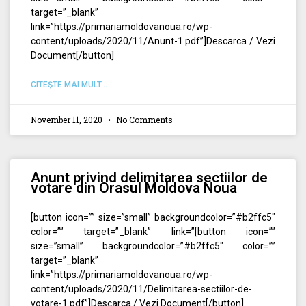
target=”_blank”
link=”https://primariamoldovanoua.ro/wp-
content/uploads/2020/11/Anunt-1.pdf”]Descarca / Vezi
Document[/button]
CITEŞTE MAI MULT...
November 11, 2020
No Comments
Anunt privind delimitarea sectiilor de
votare din Orasul Moldova Noua
[button icon=”” size=”small” backgroundcolor=”#b2ffc5″
color=”” target=”_blank” link=”[button icon=””
size=”small” backgroundcolor=”#b2ffc5″ color=””
target=”_blank”
link=”https://primariamoldovanoua.ro/wp-
content/uploads/2020/11/Delimitarea-sectiilor-de-
votare-1.pdf”]Descarca / Vezi Document[/button]