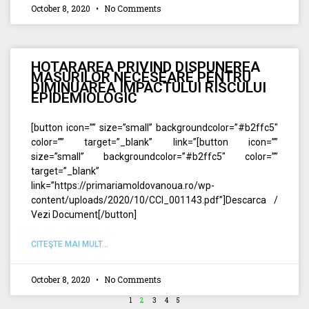
October 8, 2020
No Comments
HOTARAREA PRIVIND DISPUNEREA
MASURILOR NECESEARE PENTRU
DIMINUAREA IMPACTULUI RISCULUI
EPIDEMIOLOGIC
[button icon=”” size=”small” backgroundcolor=”#b2ffc5″
color=”” target=”_blank” link=”[button icon=””
size=”small” backgroundcolor=”#b2ffc5″ color=””
target=”_blank”
link=”https://primariamoldovanoua.ro/wp-
content/uploads/2020/10/CCI_001143.pdf”]Descarca /
Vezi Document[/button]
CITEŞTE MAI MULT...
October 8, 2020
No Comments
1
2
3
4
5