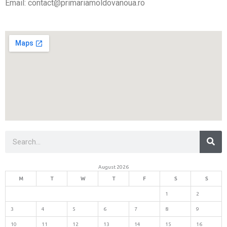
Email: contact@primariamoldovanoua.ro
Sea
Search
August 2026
M
T
W
T
F
S
S
1
2
3
4
5
6
7
8
9
10
11
12
13
14
15
16