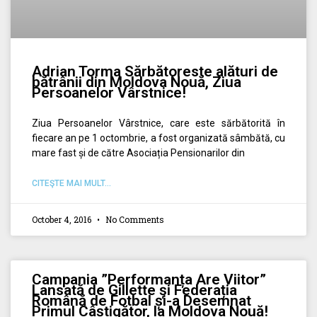
Adrian Torma Sărbătoreste alături de
bătrânii din Moldova Nouă, Ziua
Persoanelor Vârstnice!
Ziua Persoanelor Vârstnice, care este sărbătorită în
fiecare an pe 1 octombrie, a fost organizată sâmbătă, cu
mare fast și de către Asociația Pensionarilor din
CITEŞTE MAI MULT...
October 4, 2016
No Comments
Campania ”Performanța Are Viitor”
Lansată de Gillette și Federația
Română de Fotbal și-a Desemnat
Primul Câștigător, la Moldova Nouă!