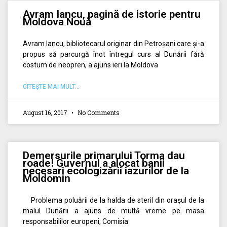
Avram Iancu, pagină de istorie pentru
Moldova Nouă
Avram Iancu, bibliotecarul originar din Petroșani care și-a
propus să parcurgă înot întregul curs al Dunării fără
costum de neopren, a ajuns ieri la Moldova
CITEŞTE MAI MULT...
August 16, 2017
No Comments
Demersurile primarului Torma dau
roade! Guvernul a alocat banii
necesari ecologizării iazurilor de la
Moldomin
Problema poluării de la halda de steril din orașul de la
malul Dunării a ajuns de multă vreme pe masa
responsabililor europeni, Comisia