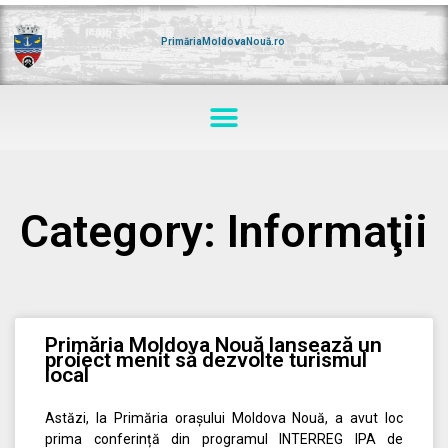
Skip
to
content
PrimăriaMoldovaNouă.ro
Menu
Category: Informaţii
Page
Page
Page
Page
Page
Primăria Moldova Nouă lansează un
proiect menit să dezvolte turismul
local
Astăzi, la Primăria orașului Moldova Nouă, a avut loc
prima conferință din programul INTERREG IPA de