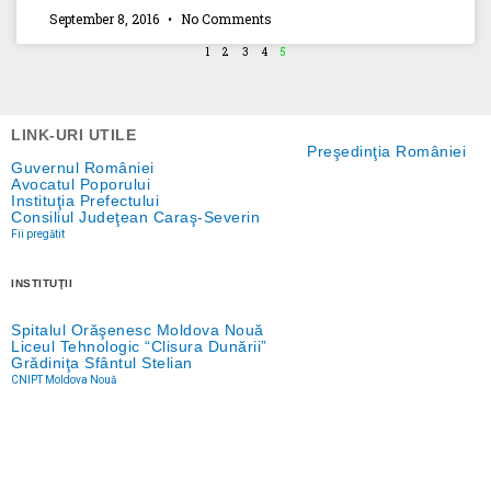
September 8, 2016
No Comments
1
2
3
4
5
LINK-URI UTILE
Preşedinţia României
Guvernul României
Avocatul Poporului
Instituţia Prefectului
Consiliul Judeţean Caraş-Severin
Fii pregătit
INSTITUŢII
Spitalul Orăşenesc Moldova Nouă
Liceul Tehnologic “Clisura Dunării”
Grădiniţa Sfântul Stelian
CNIPT Moldova Nouă