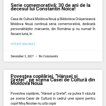
Serie comemorativă: 30 de ani de la
decesul lui Constantin Noica!
Casa de Cultură Moldova Nouă și Biblioteca Orășenească
Moldova Nouă continuă seria comemorativă, dedicată
personalităților marcante, din România și nu numai! În
fiecare lună, în
CITEŞTE MAI MULT...
December 3, 2017
No Comments
Povestea copilăriei, “Hänsel și
Gretel”, pe scena Casei de Cultură din
Moldova Nouă
Povestea copilăriei, “Hänsel și Gretel”, va putea fi văzută
pe scena Casei de Cultură în cadrul unei opere pentru
copii! Moș Nicolae nu uită copiii