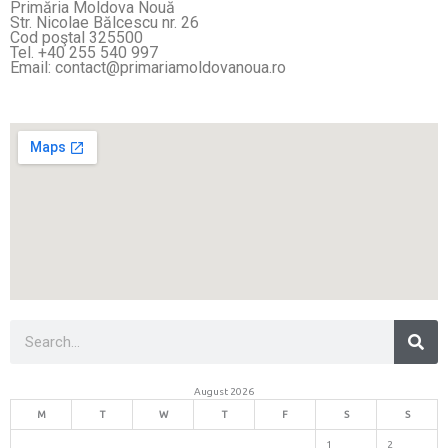
Primăria Moldova Nouă
Str. Nicolae Bălcescu nr. 26
Cod poştal 325500
Tel. +40 255 540 997
Email: contact@primariamoldovanoua.ro
Sea
Search
August 2026
M
T
W
T
F
S
S
1
2