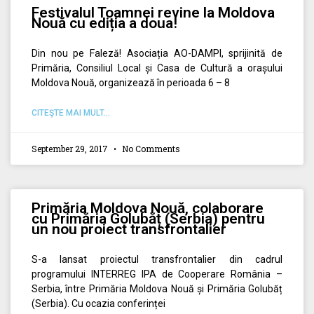
Festivalul Toamnei revine la Moldova
Nouă cu ediția a doua!
Din nou pe Faleză! Asociația AO-DAMPI, sprijinită de
Primăria, Consiliul Local și Casa de Cultură a orașului
Moldova Nouă, organizează în perioada 6 – 8
CITEŞTE MAI MULT...
September 29, 2017
No Comments
Primăria Moldova Nouă, colaborare
cu Primăria Golubăț (Serbia) pentru
un nou proiect transfrontalier
S-a lansat proiectul transfrontalier din cadrul
programului INTERREG IPA de Cooperare România –
Serbia, între Primăria Moldova Nouă și Primăria Golubăț
(Serbia). Cu ocazia conferinței