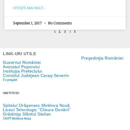
CITEŞTE MAI MULT...
September 1, 2017
No Comments
1
2
3
4
5
LINK-URI UTILE
Preşedinţia României
Guvernul României
Avocatul Poporului
Instituţia Prefectului
Consiliul Judeţean Caraş-Severin
Fii pregătit
INSTITUŢII
Spitalul Orăşenesc Moldova Nouă
Liceul Tehnologic “Clisura Dunării”
Grădiniţa Sfântul Stelian
CNIPT Moldova Nouă