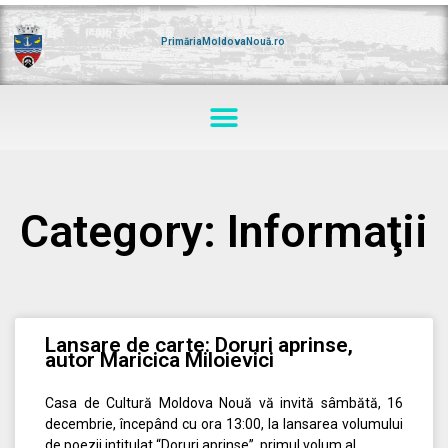
Skip
to
content
PrimăriaMoldovaNouă.ro
Menu
Category: Informaţii
Page
Page
Page
Page
Page
Lansare de carte: Doruri aprinse,
autor Maricica Miloievici
Casa de Cultură Moldova Nouă vă invită sâmbătă, 16
decembrie, începând cu ora 13:00, la lansarea volumului
de poezii intitulat “Doruri aprinse”, primul volum al