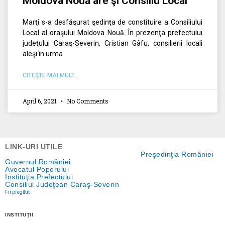
Moldova Nouă are şi Consiliu Local
Marţi s-a desfăşurat şedinţa de constituire a Consiliului
Local al oraşului Moldova Nouă. În prezenţa prefectului
judeţului Caraş-Severin, Cristian Gâfu, consilierii locali
aleşi în urma
CITEŞTE MAI MULT...
April 6, 2021
No Comments
LINK-URI UTILE
Preşedinţia României
Guvernul României
Avocatul Poporului
Instituţia Prefectului
Consiliul Judeţean Caraş-Severin
Fii pregătit
INSTITUŢII