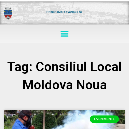
Skip
to
content
PrimăriaMoldovaNouă.ro
Menu
Tag: Consiliul Local
Moldova Noua
EVENIMENTE