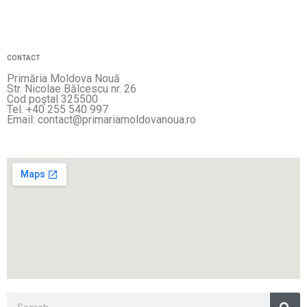
CONTACT
Primăria Moldova Nouă
Str. Nicolae Bălcescu nr. 26
Cod poştal 325500
Tel. +40 255 540 997
Email: contact@primariamoldovanoua.ro
Sea
Search