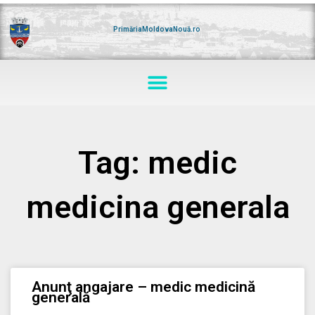
Skip
to
content
PrimăriaMoldovaNouă.ro
Menu
Tag: medic
medicina generala
Anunţ angajare – medic medicină
generală