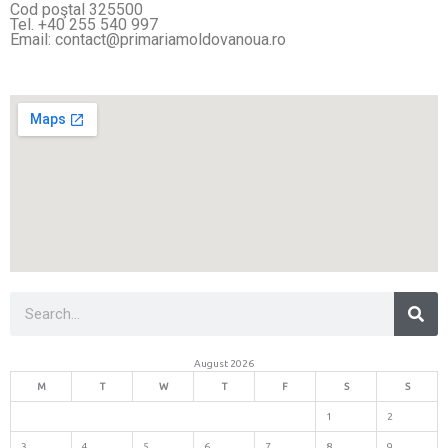
Cod poştal 325500
Tel. +40 255 540 997
Email: contact@primariamoldovanoua.ro
Sea
Search
August 2026
M
T
W
T
F
S
S
1
2
3
4
5
6
7
8
9