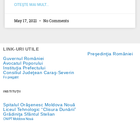
CITEŞTE MAI MULT...
May 17, 2021
No Comments
LINK-URI UTILE
Preşedinţia României
Guvernul României
Avocatul Poporului
Instituţia Prefectului
Consiliul Judeţean Caraş-Severin
Fii pregătit
INSTITUŢII
Spitalul Orăşenesc Moldova Nouă
Liceul Tehnologic “Clisura Dunării”
Grădiniţa Sfântul Stelian
CNIPT Moldova Nouă