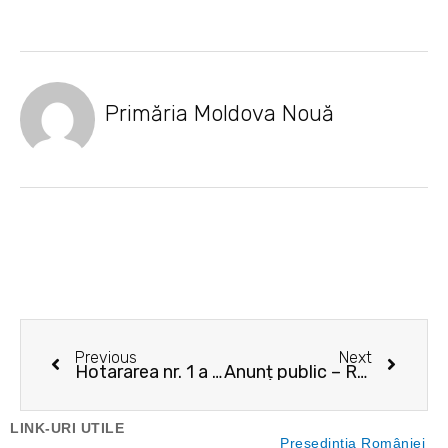
Primăria Moldova Nouă
Prev
Next
Previous
Next
Hotararea nr. 1 a Biroului Electoral de Circumscriptie nr. 6 Moldova Noua
Anunț public – Reabilitare str. V. Alecsandrisi parcari adiacente in zona blocurilor 23 si 39
LINK-URI UTILE
Preşedinţia României