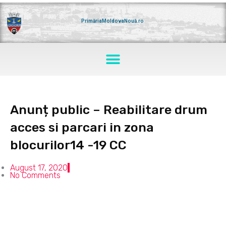
Skip
to
content
PrimăriaMoldovaNouă.ro
Menu
Anunț public – Reabilitare drum
acces si parcari in zona
blocurilor14 -19 CC
August 17, 2020
No Comments