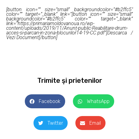
[button icon=”” size=”small” backgroundcolor=”#b2ffc5″
color=”” target=”_blank” link=”[button icon=”” size=”small”
backgroundcolor=”#b2ffc5″ color=”” target=”_blank”
link=”https://primariamoldovanoua.ro/wp-
content/uploads/2019/11/Anunț-public-Reabilitare-drum-
acces-si-parcari-in-zona-blocurilor14-19-CC.pdf”]Descarca /
Vezi Document[/button]
Trimite şi prietenilor
Facebook
WhatsApp
Twitter
Email