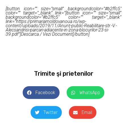
[button icon=”” size=”small” backgroundcolor=”#b2ffc5″
color=”” target=”_blank” link=”[button icon=”” size=”small”
backgroundcolor=”#b2ffc5″ color=”” target=”_blank”
link=”https://primariamoldovanoua.ro/wp-
content/uploads/2019/11/Anunț-public-Reabilitare-str.-V.-
Alecsandrisi-parcari-adiacente-in-zona-blocurilor-23-si-
39.pdf”]Descarca / Vezi Document[/button]
Trimite şi prietenilor
Facebook
WhatsApp
Twitter
Email