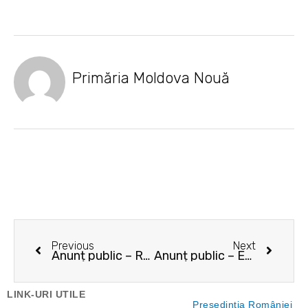
Primăria Moldova Nouă
Prev
Next
Previous
Next
Anunț public – Reabilitare drum acces si parcari in zona blocurilor14 -19 CC
Anunț public – Extindere si reabilitare parcare Policlinica Moldova nouă pana in zona blocului nr. 50
LINK-URI UTILE
Preşedinţia României