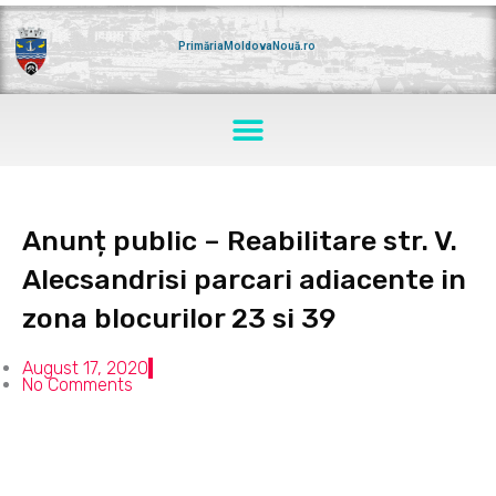
Skip
to
content
PrimăriaMoldovaNouă.ro
Menu
Anunț public – Reabilitare str. V.
Alecsandrisi parcari adiacente in
zona blocurilor 23 si 39
August 17, 2020
No Comments