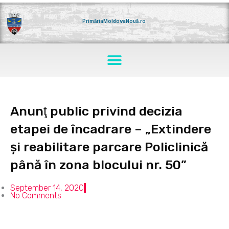
Skip
to
content
PrimăriaMoldovaNouă.ro
Menu
Anunţ public privind decizia
etapei de încadrare – „Extindere
și reabilitare parcare Policlinică
până în zona blocului nr. 50”
September 14, 2020
No Comments