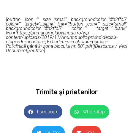
[button icon=”” size=”small” backgroundcolor=”#b2ffc5″
color=”” target=”_blank” link=”[button icon=”” size=”small”
backgroundcolor=”#b2ffc5″ color=”” target=”_blank”
link=”https://primariamoldovanoua.ro/wp-
content/uploads/2019/11/Anunţ-public-privind-decizia-
etapei-de-încadrare-„Extindere-și-reabilitare-parcare-
Policlinică-până-în-zona-blocului-nr.-50”.pdf”]Descarca / Vezi
Document[/button]
Trimite şi prietenilor
Facebook
WhatsApp
Twitter
Email