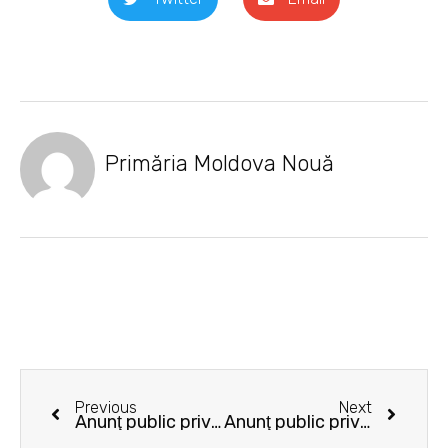
Primăria Moldova Nouă
Prev
Next
Previous
Next
Anunţ public privind decizia etapei de încadrare – Reabilitare drum acces și parcări în zona blocurilor nr. 14-29 Centrul Civic
Anunţ public privind decizia etapei de încadrare – „Reabilitare strada V. Alecsandri și parcări adiacente în zona blocurilor 23 și 39”