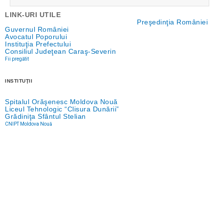
LINK-URI UTILE
Preşedinţia României
Guvernul României
Avocatul Poporului
Instituţia Prefectului
Consiliul Judeţean Caraş-Severin
Fii pregătit
INSTITUŢII
Spitalul Orăşenesc Moldova Nouă
Liceul Tehnologic “Clisura Dunării”
Grădiniţa Sfântul Stelian
CNIPT Moldova Nouă