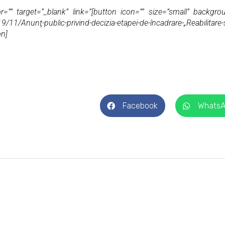
=”” target=”_blank” link=”[button icon=”” size=”small” backgrou
1/Anunţ-public-privind-decizia-etapei-de-încadrare-„Reabilitare-st
on]
Facebook
Whats