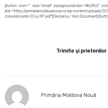
[button icon=”” size=”small” backgroundcolor=”#b2ffc5″ color
link=”https://primariamoldovanoua.ro/wp-content/uploads/2019/1
zona-blocurilor-23-și-39”.pdf”]Descarca / Vezi Document[/butt
Trimite şi prietenilor
Primăria Moldova Nouă