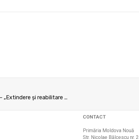
Anunţ public privind decizia etapei de încadrare – „Extindere și reabilitare parcare Policlinică până în zona blocului nr. 50”
CONTACT
Primăria Moldova Nouă
Str. Nicolae Bălcescu nr. 