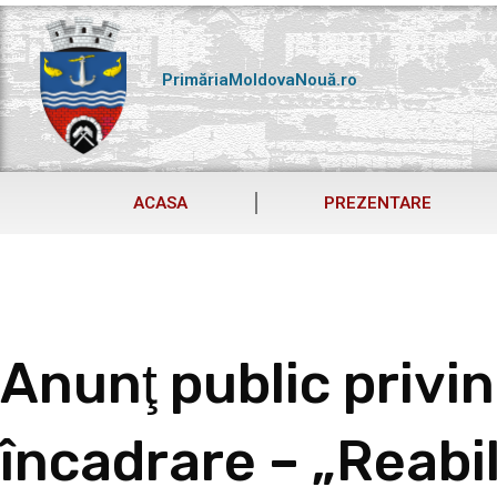
Skip
to
content
PrimăriaMoldovaNouă.ro
ACASA
PREZENTARE
Anunţ public privin
încadrare – „Reabil