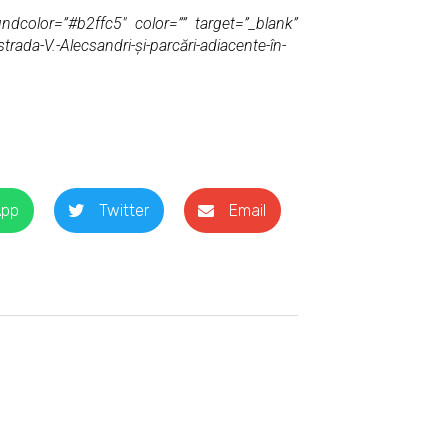
ndcolor=”#b2ffc5″ color=”” target=”_blank”
rada-V.-Alecsandri-și-parcări-adiacente-în-
App
Twitter
Email