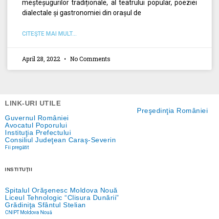
meșteșugurilor tradiționale, al teatrului popular, poeziei
dialectale și gastronomiei din orașul de
CITEŞTE MAI MULT...
April 28, 2022
No Comments
LINK-URI UTILE
Preşedinţia României
Guvernul României
Avocatul Poporului
Instituţia Prefectului
Consiliul Judeţean Caraş-Severin
Fii pregătit
INSTITUŢII
Spitalul Orăşenesc Moldova Nouă
Liceul Tehnologic “Clisura Dunării”
Grădiniţa Sfântul Stelian
CNIPT Moldova Nouă