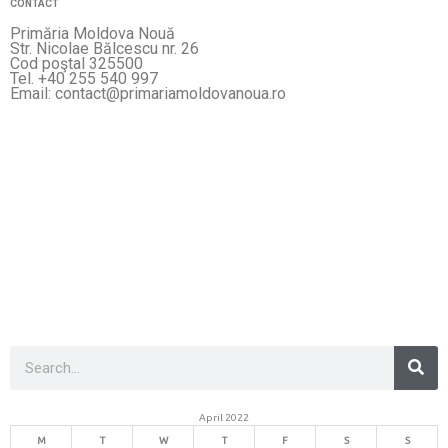
CONTACT
Primăria Moldova Nouă
Str. Nicolae Bălcescu nr. 26
Cod poştal 325500
Tel. +40 255 540 997
Email: contact@primariamoldovanoua.ro
Sea
Search
April 2022
M
T
W
T
F
S
S